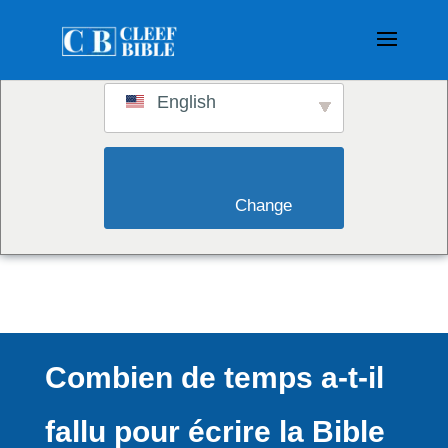
Switch to:
English
                        Change                    
Combien de temps a-t-il
fallu pour écrire la Bible