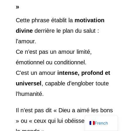
»
Cette phrase établit la
motivation
divine
derrière le plan du salut :
l'amour.
Ce n’est pas un amour limité,
émotionnel ou conditionnel.
C'est un amour
intense, profond et
universel
, capable d’englober toute
l’humanité.
English
Il n’est pas dit « Dieu a aimé les bons
Spanish
» ou « ceux qui lui obéissent », mais «
French