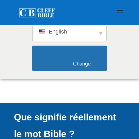
Switch to:
English
                        Change                    
Que signifie réellement
le mot Bible ?