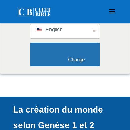
Switch to:
English
                        Change                    
La création du monde
selon Genèse 1 et 2