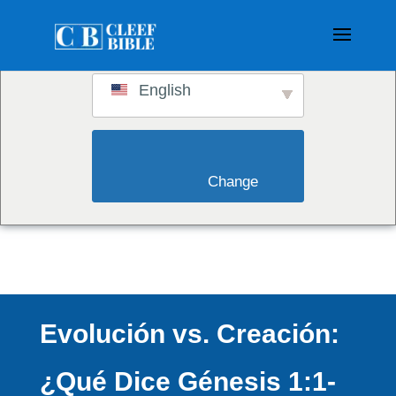
Switch to:
English
                        Change                    
Evolución vs. Creación:
¿Qué Dice Génesis 1:1-