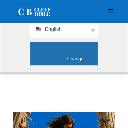
Switch to:
English
                        Change                    