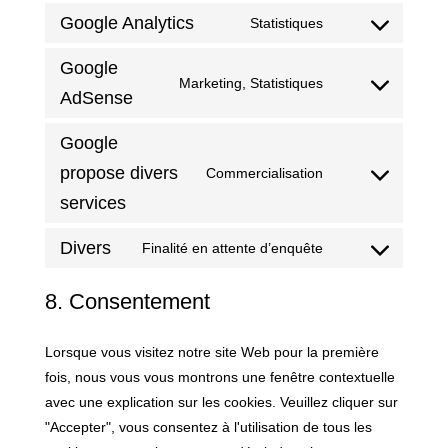
à
Wordfence
Google Analytics
Statistiques
Consentement
la
au
conformité
Google
Marketing, Statistiques
service
du
Consentement
AdSense
Google
service
au
Analytics
Google
service
Google
propose divers
Commercialisation
Consentement
AdSense
services
aux
services
Divers
Finalité en attente d’enquête
Google
Consentement
(divers
au
8. Consentement
services)
service
plongeurs
Lorsque vous visitez notre site Web pour la première
fois, nous vous vous montrons une fenêtre contextuelle
avec une explication sur les cookies. Veuillez cliquer sur
"Accepter", vous consentez à l'utilisation de tous les