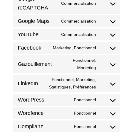
Commercialisation
Consentement
reCAPTCHA
au
Google Maps
Commercialisation
service
Consentement
google-
au
YouTube
Commercialisation
recaptcha
Consentement
service
au
Google
Facebook
Marketing, Fonctionnel
Consentement
service
Maps
au
YouTube
Fonctionnel,
Gazouillement
service
Consentement
Marketing
Facebook
au
Fonctionnel, Marketing,
service
LinkedIn
Consentement
Statistiques, Préférences
Twitter
au
WordPress
Fonctionnel
service
Consentement
LinkedIn
au
Wordfence
Fonctionnel
Consentement
service
au
WordPress
Complianz
Fonctionnel
Consentement
service