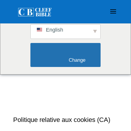
Switch to:
English
                        Change                    
Politique relative aux cookies (CA)